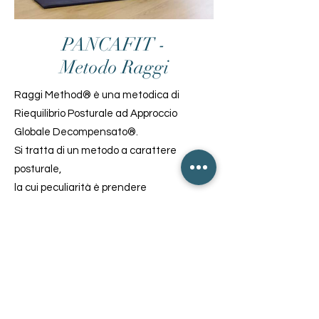
PANCAFIT -
Metodo Raggi
Raggi Method® è una metodica di
Riequilibrio Posturale ad Approccio
Globale Decompensato®.
Si tratta di un metodo a carattere
posturale,
la cui peculiarità è prendere
attentamente in esame la persona nel
suo insieme, osservando ogni segnale,
ogni disfunzione, ogni trauma.
Si eseguono tecniche di allungamento
muscolare globale decompensato e la
respirazione diaframmatica.