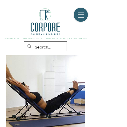
OSTEOPATIA | POSTUROLOGIA | ARTI OLISTICHE | NATUROPATIA