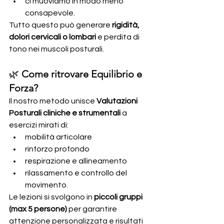
ci muoviamo in modo meno 
consapevole.
Tutto questo può generare 
rigidità, 
dolori cervicali o lombari
 e perdita di 
tono nei muscoli posturali.
🌿 
Come ritrovare Equilibrio e 
Forza?
Il nostro metodo unisce 
Valutazioni 
Posturali cliniche e strumentali
 a 
esercizi mirati di:
mobilità articolare
rinforzo profondo
respirazione e allineamento
rilassamento e controllo del 
movimento.
Le lezioni si svolgono in 
piccoli gruppi 
(max 5 persone)
 per garantire 
attenzione personalizzata e risultati 