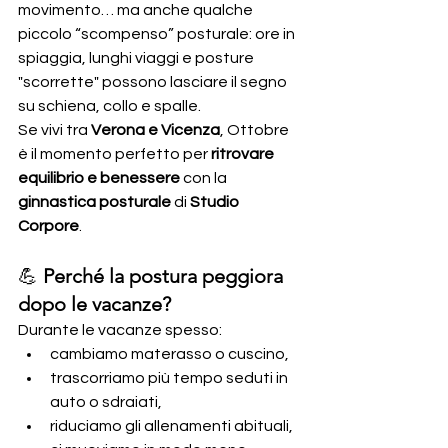
movimento… ma anche qualche 
piccolo “scompenso” posturale: ore in 
spiaggia, lunghi viaggi e posture 
"scorrette" possono lasciare il segno 
su schiena, collo e spalle.
Se vivi tra 
Verona e Vicenza
, Ottobre 
è il momento perfetto per 
ritrovare 
equilibrio e benessere
 con la 
ginnastica posturale
 di 
Studio 
Corpore
.
💪 
Perché la postura peggiora 
dopo le vacanze?
Durante le vacanze spesso:
cambiamo materasso o cuscino,
trascorriamo più tempo seduti in 
auto o sdraiati,
riduciamo gli allenamenti abituali,