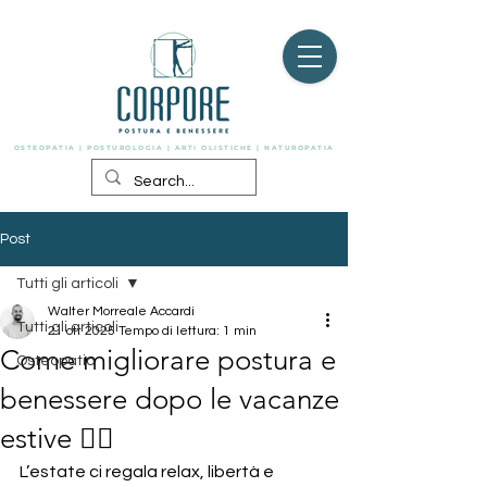
OSTEOPATIA | POSTUROLOGIA | ARTI OLISTICHE | NATUROPATIA
Post
Tutti gli articoli
Walter Morreale Accardi
Tutti gli articoli
21 ott 2025
Tempo di lettura: 1 min
Come migliorare postura e
Osteopatia
benessere dopo le vacanze
estive 🧘‍♀️
L’estate ci regala relax, libertà e 